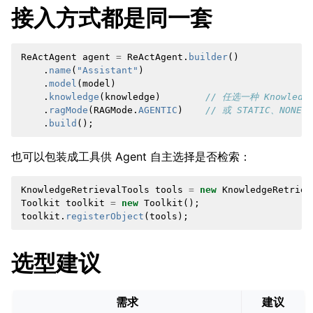
接入方式都是同一套
ReActAgent
agent
=
ReActAgent
.
builder
()
.
name
(
"Assistant"
)
.
model
(
model
)
.
knowledge
(
knowledge
)
// 任选一种 Knowledg
.
ragMode
(
RAGMode
.
AGENTIC
)
// 或 STATIC、NONE
.
build
();
也可以包装成工具供 Agent 自主选择是否检索：
KnowledgeRetrievalTools
tools
=
new
KnowledgeRetriev
Toolkit
toolkit
=
new
Toolkit
();
toolkit
.
registerObject
(
tools
);
选型建议
需求
建议