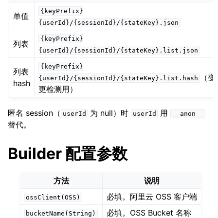
{keyPrefix}
单值
{userId}/{sessionId}/{stateKey}.json
{keyPrefix}
列表
{userId}/{sessionId}/{stateKey}.list.json
{keyPrefix}
列表
（变
{userId}/{sessionId}/{stateKey}.list.hash
hash
更检测用）
匿名 session（
为 null）时
用
userId
userId
__anon__
替代。
Builder 配置参数
方法
说明
必填。阿里云 OSS 客户端
ossClient(OSS)
必填。OSS Bucket 名称
bucketName(String)