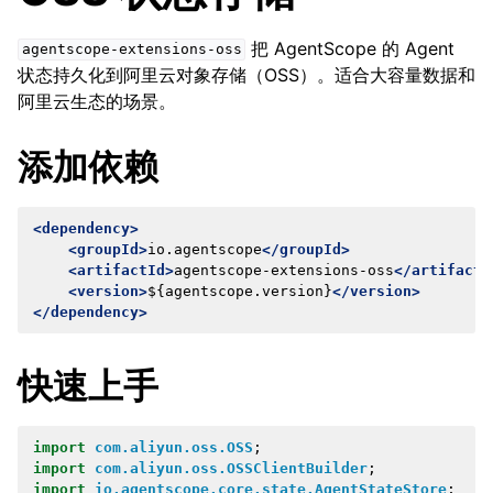
把 AgentScope 的 Agent
agentscope-extensions-oss
状态持久化到阿里云对象存储（OSS）。适合大容量数据和
阿里云生态的场景。
添加依赖
<dependency>
<groupId>
io.agentscope
</groupId>
<artifactId>
agentscope-extensions-oss
</artifactI
<version>
${agentscope.version}
</version>
</dependency>
快速上手
import
com.aliyun.oss.OSS
;
import
com.aliyun.oss.OSSClientBuilder
;
import
io.agentscope.core.state.AgentStateStore
;