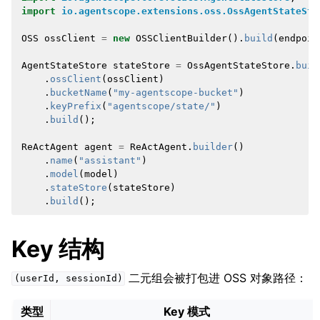
import
io.agentscope.extensions.oss.OssAgentStateSto
OSS
ossClient
=
new
OSSClientBuilder
().
build
(
endpoin
AgentStateStore
stateStore
=
OssAgentStateStore
.
buil
.
ossClient
(
ossClient
)
.
bucketName
(
"my-agentscope-bucket"
)
.
keyPrefix
(
"agentscope/state/"
)
.
build
();
ReActAgent
agent
=
ReActAgent
.
builder
()
.
name
(
"assistant"
)
.
model
(
model
)
.
stateStore
(
stateStore
)
.
build
();
Key 结构
二元组会被打包进 OSS 对象路径：
(userId,
sessionId)
类型
Key 模式