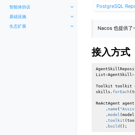
PostgreSQL Repo
智能体协议
基础设施
生态扩展
Nacos 也提供
接入方式
AgentSkillReposi
List
<
AgentSkill
>
Toolkit
toolkit
skills
.
forEach
(
t
ReActAgent
agent
.
name
(
"Assis
.
model
(
model
.
toolkit
(
too
.
build
();