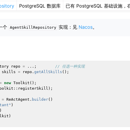
sitory
PostgreSQL 数据库
已有 PostgreSQL 基础设
了一个
实现：见
Nacos
。
AgentSkillRepository
tory
repo
=
...;
// 任选一种实现
skills
=
repo
.
getAllSkills
();
=
new
Toolkit
();
oolkit
::
registerSkill
);
=
ReActAgent
.
builder
()
tant"
)
)
lkit
)