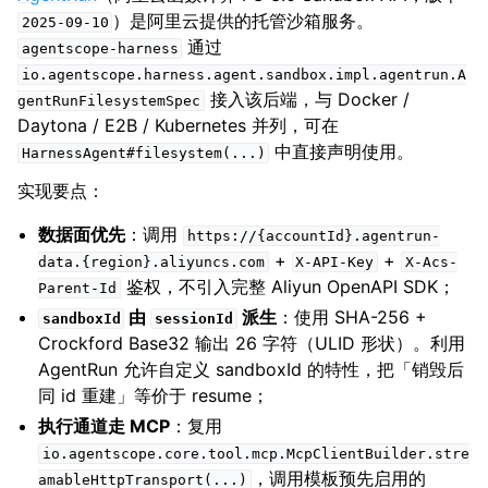
）是阿里云提供的托管沙箱服务。
2025-09-10
通过
agentscope-harness
io.agentscope.harness.agent.sandbox.impl.agentrun.A
接入该后端，与 Docker /
gentRunFilesystemSpec
Daytona / E2B / Kubernetes 并列，可在
中直接声明使用。
HarnessAgent#filesystem(...)
实现要点：
数据面优先
：调用
https://{accountId}.agentrun-
+
+
data.{region}.aliyuncs.com
X-API-Key
X-Acs-
鉴权，不引入完整 Aliyun OpenAPI SDK；
Parent-Id
由
派生
：使用 SHA-256 +
sandboxId
sessionId
Crockford Base32 输出 26 字符（ULID 形状）。利用
AgentRun 允许自定义 sandboxId 的特性，把「销毁后
同 id 重建」等价于 resume；
执行通道走 MCP
：复用
io.agentscope.core.tool.mcp.McpClientBuilder.stre
，调用模板预先启用的
amableHttpTransport(...)