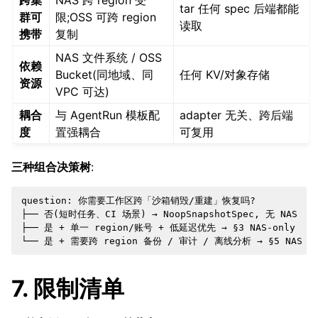
跨集
NAS 跨 region 受
tar 任何 spec 后端都能
群可
限;OSS 可跨 region
读取
携带
复制
NAS 文件系统 / OSS
依赖
Bucket(同地域、同
任何 KV/对象存储
资源
VPC 可达)
耦合
与 AgentRun 模板配
adapter 无关、跨后端
度
置强耦合
可复用
三种组合决策树
:
question: 你需要工作区跨「沙箱销毁/重建」恢复吗?

├── 否(短时任务、CI 场景) → NoopSnapshotSpec, 无 NAS 
├── 是 + 单一 region/账号 + 低延迟优先 → §3 NAS-only

7. 限制清单