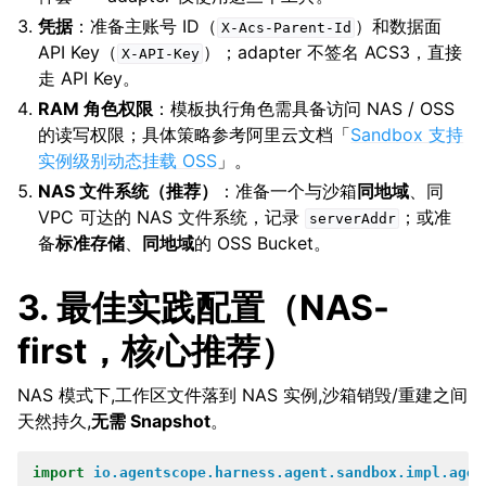
凭据
：准备主账号 ID（
）和数据面
X-Acs-Parent-Id
API Key（
）；adapter 不签名 ACS3，直接
X-API-Key
走 API Key。
RAM 角色权限
：模板执行角色需具备访问 NAS / OSS
的读写权限；具体策略参考阿里云文档「
Sandbox 支持
实例级别动态挂载 OSS
」。
NAS 文件系统（推荐）
：准备一个与沙箱
同地域
、同
VPC 可达的 NAS 文件系统，记录
；或准
serverAddr
备
标准存储
、
同地域
的 OSS Bucket。
3. 最佳实践配置（NAS-
first，核心推荐）
NAS 模式下,工作区文件落到 NAS 实例,沙箱销毁/重建之间
天然持久,
无需 Snapshot
。
import
io.agentscope.harness.agent.sandbox.impl.agen