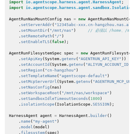
import
io.agentscope.harness.agent.HarnessAgent
;
import
io.agentscope.harness.agent.sandbox.Isolation
AgentRunNasMountConfig
nas
=
new
AgentRunNasMountCon
.
setServerAddr
(
"12345abc-xxx.cn-hangzhou.nas.ali
.
setMountDir
(
"/mnt/nas"
)
// 必须以 /home、/mn
.
setRemotePath
(
"/"
)
.
setEnableTLS
(
false
);
AgentRunFilesystemSpec
spec
=
new
AgentRunFilesystem
.
setApiKey
(
System
.
getenv
(
"AGENTRUN_API_KEY"
))
.
setAccountId
(
System
.
getenv
(
"ALIYUN_ACCOUNT_ID"
)
.
setRegion
(
"cn-hangzhou"
)
.
setTemplateName
(
"agentscope-default"
)
.
setMcpServerUrl
(
System
.
getenv
(
"AGENTRUN_MCP_URL
.
setNasConfig
(
nas
)
.
setWorkspaceRoot
(
"/mnt/nas/workspace"
)
.
setSandboxIdleTimeoutSeconds
(
1800
)
.
isolationScope
(
IsolationScope
.
SESSION
);
HarnessAgent
agent
=
HarnessAgent
.
builder
()
.
name
(
"my-agent"
)
.
model
(
model
)
.
filesystem
(
spec
)