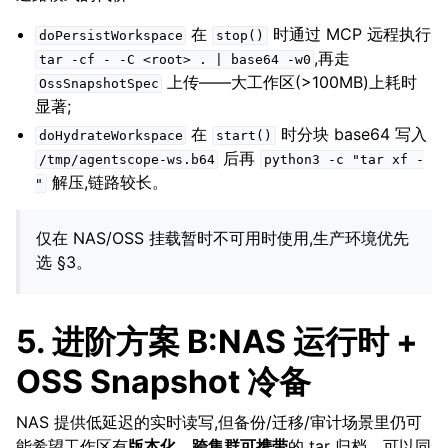
在
时通过 MCP 远程执行
doPersistWorkspace
stop()
,再走
tar
-cf
-
-C
<root>
.
|
base64
-w0
上传——大工作区(>100MB)上耗时
OssSnapshotSpec
显著;
在
时分块 base64 写入
doHydrateWorkspace
start()
后再
/tmp/agentscope-ws.b64
python3
-c
"tar
xf
-
解压,链路较长。
"
仅在 NAS/OSS 挂载暂时不可用时使用,生产环境优先
选 §3。
5. 进阶方案 B:NAS 运行时 +
OSS Snapshot 冷备
NAS 提供低延迟的实时读写,但备份/迁移/审计场景里仍可
能希望工作区有
版本化、跨集群可携带
的 tar 归档。可以同