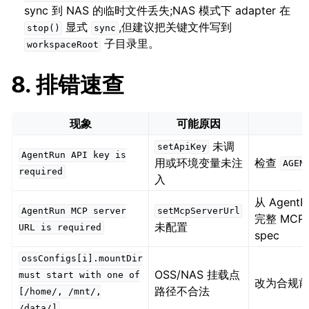
sync 到 NAS 的临时文件丢失;NAS 模式下 adapter 在
显式
,但建议把关键文件写到
stop()
sync
子目录里。
workspaceRoot
8. 排错速查
现象
可能原因
未调
setApiKey
AgentRun
API
key
is
用或环境变量未注
检查
AGEN
required
入
从 Agent
AgentRun
MCP
server
setMcpServerUrl
完整 MCP 
未配置
URL
is
required
spec
ossConfigs[i].mountDir
OSS/NAS 挂载点
must
start
with
one
of
改为合规
路径不合法
[/home/,
/mnt/,
/data/]