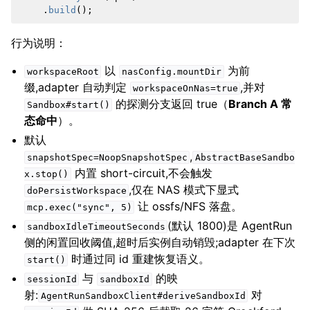
.
build
();
行为说明：
以
为前
workspaceRoot
nasConfig.mountDir
缀,adapter 自动判定
,并对
workspaceOnNas=true
的探测分支返回 true（
Branch A 常
Sandbox#start()
态命中
）。
默认
,
snapshotSpec=NoopSnapshotSpec
AbstractBaseSandbo
内置 short-circuit,不会触发
x.stop()
,仅在 NAS 模式下显式
doPersistWorkspace
让 ossfs/NFS 落盘。
mcp.exec("sync",
5)
(默认 1800)是 AgentRun
sandboxIdleTimeoutSeconds
侧的闲置回收阈值,超时后实例自动销毁;adapter 在下次
时通过同 id 重建恢复语义。
start()
与
的映
sessionId
sandboxId
射:
对
AgentRunSandboxClient#deriveSandboxId