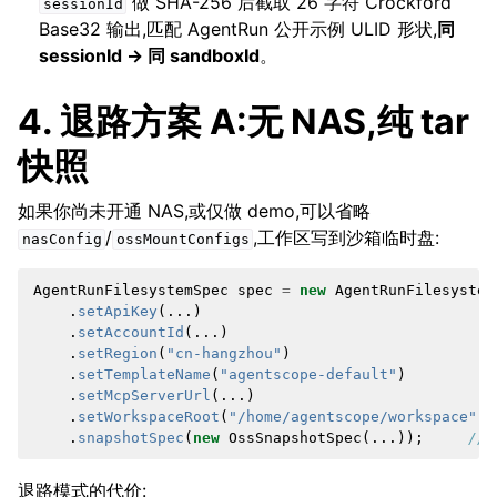
做 SHA-256 后截取 26 字符 Crockford
sessionId
Base32 输出,匹配 AgentRun 公开示例 ULID 形状,
同
sessionId → 同 sandboxId
。
4. 退路方案 A:无 NAS,纯 tar
快照
如果你尚未开通 NAS,或仅做 demo,可以省略
/
,工作区写到沙箱临时盘:
nasConfig
ossMountConfigs
AgentRunFilesystemSpec
spec
=
new
AgentRunFilesystem
.
setApiKey
(...)
.
setAccountId
(...)
.
setRegion
(
"cn-hangzhou"
)
.
setTemplateName
(
"agentscope-default"
)
.
setMcpServerUrl
(...)
.
setWorkspaceRoot
(
"/home/agentscope/workspace"
)
.
snapshotSpec
(
new
OssSnapshotSpec
(...));
//
退路模式的代价: