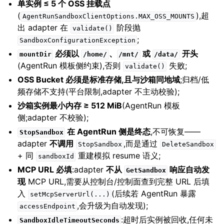
单实例 ≤ 5 个 OSS 挂载点
(
),超
AgentRunSandboxClientOptions.MAX_OSS_MOUNTS
出 adapter 在
阶段抛
validate()
;
SandboxConfigurationException
必须以
、
或
开头
mountDir
/home/
/mnt/
/data/
(AgentRun 模板侧约束),否则
失败;
validate()
OSS Bucket 必须是标准存储,且与沙箱同地域
;归档/低
频存储不支持(平台限制,adapter 不主动校验);
沙箱实例最小内存 ≥ 512 MiB
(AgentRun 模板
侧;adapter 不校验);
在 AgentRun 侧是终态
,不可恢复——
StopSandbox
adapter
不调用
,而是通过
StopSandbox
DeleteSandbox
+ 同
重建模拟 resume 语义;
sandboxId
MCP URL 必填
:adapter
不从
响应自动发
GetSandbox
现
MCP URL,需要从控制台/控制面查到完整 URL 后填
入
(后续若 AgentRun 暴露
setMcpServerUrl(...)
,会升级为自动发现);
accessEndpoint
:超时后实例被回收,任何未
SandboxIdleTimeoutSeconds