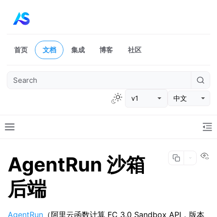
首页
文档
集成
博客
社区
v1
中文
Vi
AgentRun 沙箱
后端
AgentRun
（阿里云函数计算 FC 3.0 Sandbox API，版本