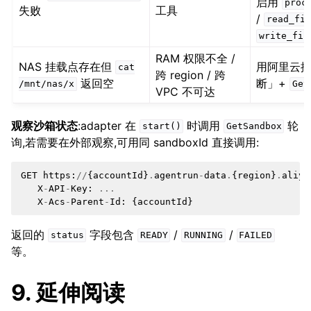
启用
proc
失败
工具
/
read_fil
write_fil
RAM 权限不全 /
NAS 挂载点存在但
用阿里云
cat
跨 region / 跨
返回空
断」+
/mnt/nas/x
Get
VPC 不可达
观察沙箱状态
:adapter 在
时调用
轮
start()
GetSandbox
询,若需要在外部观察,可用同 sandboxId 直接调用:
GET
https
:
//
{
accountId
}
.
agentrun
-
data
.
{
region
}
.
aliyu
X
-
API
-
Key
:
...
X
-
Acs
-
Parent
-
Id
:
{
accountId
}
返回的
字段包含
/
/
status
READY
RUNNING
FAILED
等。
9. 延伸阅读