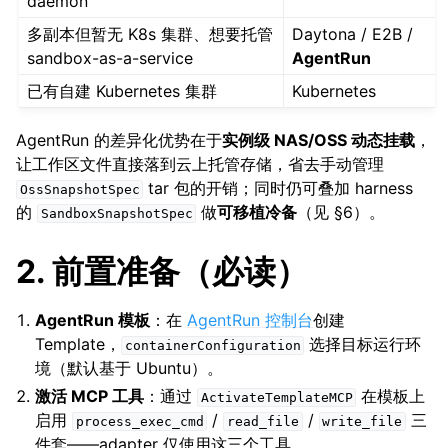
daemon
多副本但暂无 K8s 集群、想要托管
Daytona / E2B /
sandbox-as-a-service
AgentRun
已有自建 Kubernetes 集群
Kubernetes
AgentRun 的差异化优势在于
实例级 NAS/OSS 动态挂载
，
让工作区文件直接落到云上托管存储，省去手动管理
tar 包的开销；同时仍可叠加 harness
OssSnapshotSpec
的
做
可移植冷备
（见 §6）。
SandboxSnapshotSpec
2. 前置准备（必读）
AgentRun 模板
：在
AgentRun 控制台
创建
Template，
选择目标运行环
containerConfiguration
境（默认基于 Ubuntu）。
激活 MCP 工具
：通过
在模板上
ActivateTemplateMCP
启用
/
/
三
process_exec_cmd
read_file
write_file
件套——adapter 仅使用这三个工具。