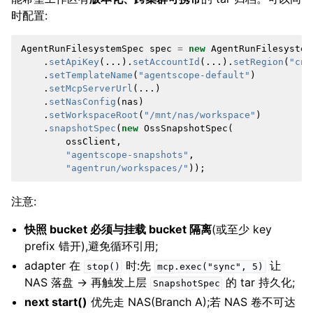
时配置:
AgentRunFilesystemSpec
spec
=
new
AgentRunFilesystem
.
setApiKey
(...).
setAccountId
(...).
setRegion
(
"cn-
.
setTemplateName
(
"agentscope-default"
)
.
setMcpServerUrl
(...)
.
setNasConfig
(
nas
)
.
setWorkspaceRoot
(
"/mnt/nas/workspace"
)
.
snapshotSpec
(
new
OssSnapshotSpec
(
ossClient
,
"agentscope-snapshots"
,
"agentrun/workspaces/"
));
注意:
快照 bucket 必须与挂载 bucket 隔离
(或至少 key
prefix 错开),避免循环引用;
adapter 在
时:先
让
stop()
mcp.exec("sync",
5)
NAS 落盘 → 再触发上层
的 tar 持久化;
SnapshotSpec
next start()
优先走 NAS(Branch A);若 NAS 卷不可达