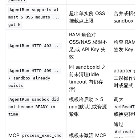
AgentRun
supports
at
超出单实例 OSS
合并或拆
most
5
OSS
mounts
...
挂载点上限
sandbox
got
N
RAM 角色对
OSS/NAS 权限不
检查 RAM P
AgentRun
HTTP
403
...
足,或 API Key 失
签发 Key
效
同 sandboxId 之
adapter
AgentRun
HTTP
409
...
前未清理(idle
工误操作请等
/
sandbox
already
timeout 内仍存
时或显式 D
exists
活)
模板冷启动 > 5
调大
AgentRun
sandbox
did
min(默认),或资源
not
become
READY
in
setReadTi
紧张
或换更轻
time
通过
ActivateT
MCP
模板未激活 MCP
process_exec_cmd