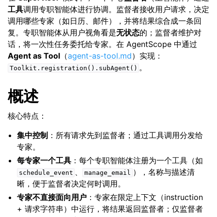
工具
调用专职智能体进行协调。监督者接收用户请求，决定
调用哪些专家（如日历、邮件），并将结果综合成一条回
复。专职智能体从用户视角看是
无状态
的；监督者维护对
话，将一次性任务委托给专家。在 AgentScope 中通过
Agent as Tool
（
agent-as-tool.md
）实现：
。
Toolkit.registration().subAgent()
概述
核心特点：
集中控制
：所有请求先到监督者；通过工具调用分发给
专家。
每专家一个工具
：每个专职智能体注册为一个工具（如
、
），名称与描述清
schedule_event
manage_email
晰，便于监督者决定何时调用。
专家不直接面向用户
：专家在限定上下文（instruction
+ 请求字符串）中运行，将结果返回监督者；仅监督者