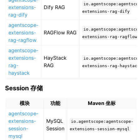
io.agentscope:agentsco
extensions-
Dify RAG
extensions-rag-dify
rag-dify
agentscope-
io.agentscope:agentsco
extensions-
RAGFlow RAG
extensions-rag-ragflow
rag-ragflow
agentscope-
extensions-
HayStack
io.agentscope:agentsco
rag-
RAG
extensions-rag-haystack
haystack
Session 存储
模块
功能
Maven 坐标
agentscope-
extensions-
MySQL
io.agentscope:agentscope-
session-
Session
extensions-session-mysql
mysql