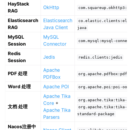
HayStack
OkHttp
com.squareup.okhttp3:o
RAG
Elasticsearch
Elasticsearch
co.elastic.clients:ela
RAG
Java Client
java
MySQL
MySQL
com.mysql:mysql-connec
Session
Connector
Redis
Jedis
redis.clients:jedis
Session
Apache
PDF 处理
org.apache.pdfbox:pdfb
PDFBox
Word 处理
Apache POI
org.apache.poi:poi-oox
Apache Tika
org.apache.tika:tika-c
Core
+
文档 处理
org.apache.tika:tika-p
Apache Tika
standard-package
Parsers
Nacos注册中