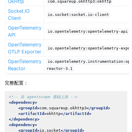
OkHttp
com.squareup.okhttp3:okhttp
Socket.IO
io.socket:socket.io-client
Client
OpenTelemetry
io.opentelemetry:opentelemetry-api
API
OpenTelemetry
io.opentelemetry:opentelemetry-expo
OTLP Exporter
OpenTelemetry
io.opentelemetry.instrumentation:op
Reactor
reactor-3.1
完整配置：
<!-- 在 agentscope 基础上加 -->
<dependency>
<groupId>
com.squareup.okhttp3
</groupId>
<artifactId>
okhttp
</artifactId>
</dependency>
<dependency>
<groupId>
io.socket
</groupId>