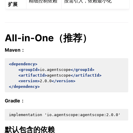
精细控制依赖
按需引入，依赖最小化
扩展
All-in-One（推荐）
Maven：
<dependency>
<groupId>
io.agentscope
</groupId>
<artifactId>
agentscope
</artifactId>
<version>
2.0.0
</version>
</dependency>
Gradle：
默认包含的依赖