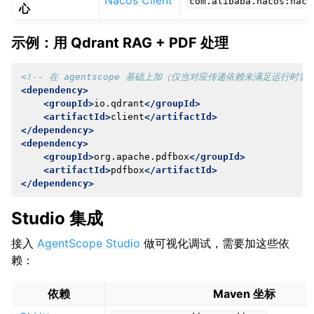
Nacos Client
com.alibaba.nacos:naco
心
示例：用 Qdrant RAG + PDF 处理
<!-- 在 agentscope 基础上加（仅当对应传递依赖未满足运行时需要
<dependency>
<groupId>
io.qdrant
</groupId>
<artifactId>
client
</artifactId>
</dependency>
<dependency>
<groupId>
org.apache.pdfbox
</groupId>
<artifactId>
pdfbox
</artifactId>
</dependency>
Studio 集成
接入
AgentScope Studio
做可视化调试，需要加这些依
赖：
依赖
Maven 坐标