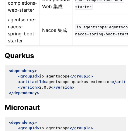
completions-
Web 集成
starter
web-starter
agentscope-
nacos-
io.agentscope:agentscop
Nacos 集成
spring-boot-
nacos-spring-boot-start
starter
Quarkus
<dependency>
<groupId>
io.agentscope
</groupId>
<artifactId>
agentscope-quarkus-extension
</artifa
<version>
2.0.0
</version>
</dependency>
Micronaut
<dependency>
<groupId>
io.agentscope
</groupId>