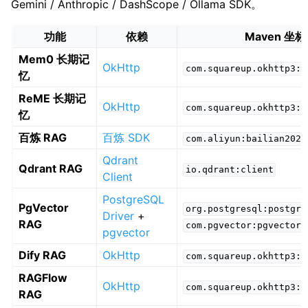
Gemini / Anthropic / DashScope / Ollama SDK。
功能
依赖
Maven 坐标
Mem0 长期记
OkHttp
com.squareup.okhttp3:o
忆
ReME 长期记
OkHttp
com.squareup.okhttp3:o
忆
百炼 RAG
百炼 SDK
com.aliyun:bailian2023
Qdrant
Qdrant RAG
io.qdrant:client
Client
PostgreSQL
PgVector
org.postgresql:postgre
Driver
+
RAG
com.pgvector:pgvector
pgvector
Dify RAG
OkHttp
com.squareup.okhttp3:o
RAGFlow
OkHttp
com.squareup.okhttp3:o
RAG