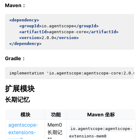
Maven：
<dependency>
<groupId>
io.agentscope
</groupId>
<artifactId>
agentscope-core
</artifactId>
<version>
2.0.0
</version>
</dependency>
Gradle：
扩展模块
长期记忆
模块
功能
Maven 坐标
agentscope-
Mem0
io.agentscope:agentscope-
extensions-
长期记
extensions-mem0