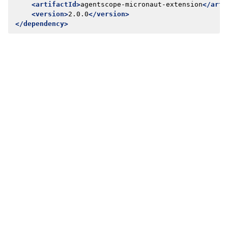
<artifactId>
agentscope-micronaut-extension
</arti
<version>
2.0.0
</version>
</dependency>
Previous
Next
<no title>
核心概念
Copyright © 2025, Tongyi Lab, Alibaba Inc.