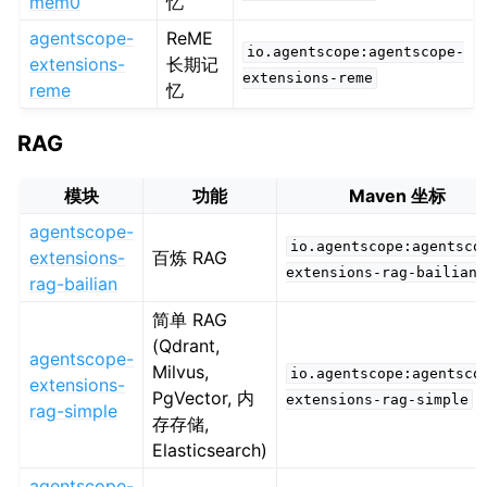
mem0
忆
agentscope-
ReME
io.agentscope:agentscope-
extensions-
长期记
extensions-reme
reme
忆
RAG
模块
功能
Maven 坐标
agentscope-
io.agentscope:agentsco
extensions-
百炼 RAG
extensions-rag-bailian
rag-bailian
简单 RAG
(Qdrant,
agentscope-
Milvus,
io.agentscope:agentsco
extensions-
PgVector, 内
extensions-rag-simple
rag-simple
存存储,
Elasticsearch)
agentscope-