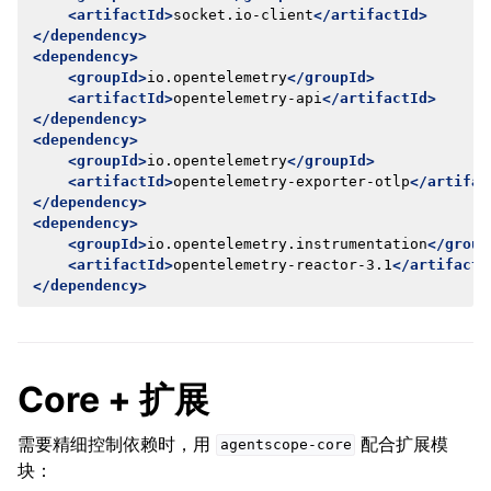
<artifactId>
socket.io-client
</artifactId>
</dependency>
<dependency>
<groupId>
io.opentelemetry
</groupId>
<artifactId>
opentelemetry-api
</artifactId>
</dependency>
<dependency>
<groupId>
io.opentelemetry
</groupId>
<artifactId>
opentelemetry-exporter-otlp
</artifac
</dependency>
<dependency>
<groupId>
io.opentelemetry.instrumentation
</group
<artifactId>
opentelemetry-reactor-3.1
</artifactI
</dependency>
Core + 扩展
需要精细控制依赖时，用
配合扩展模
agentscope-core
块：