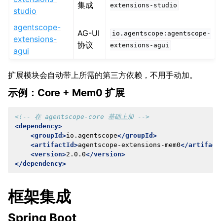
集成
extensions-studio
studio
agentscope-
AG-UI
io.agentscope:agentscope-
extensions-
协议
extensions-agui
agui
扩展模块会自动带上所需的第三方依赖，不用手动加。
示例：Core + Mem0 扩展
<!-- 在 agentscope-core 基础上加 -->
<dependency>
<groupId>
io.agentscope
</groupId>
<artifactId>
agentscope-extensions-mem0
</artifact
<version>
2.0.0
</version>
</dependency>
框架集成
Spring Boot