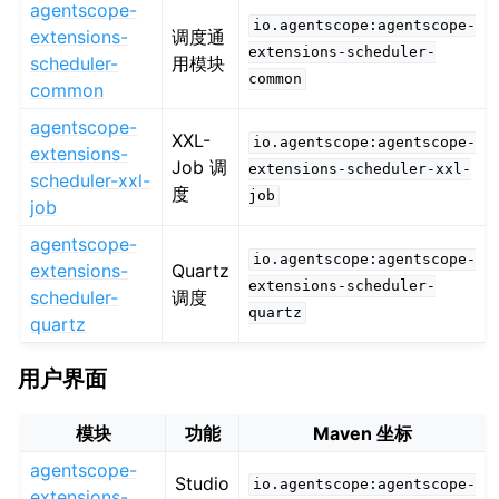
agentscope-
io.agentscope:agentscope-
extensions-
调度通
extensions-scheduler-
scheduler-
用模块
common
common
agentscope-
XXL-
io.agentscope:agentscope-
extensions-
Job 调
extensions-scheduler-xxl-
scheduler-xxl-
度
job
job
agentscope-
io.agentscope:agentscope-
extensions-
Quartz
extensions-scheduler-
scheduler-
调度
quartz
quartz
用户界面
模块
功能
Maven 坐标
agentscope-
Studio
io.agentscope:agentscope-
extensions-