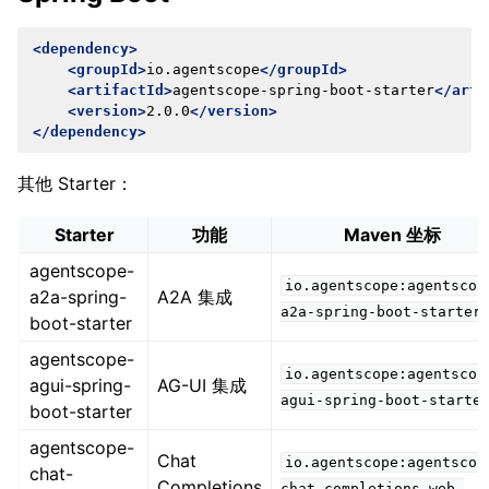
<dependency>
<groupId>
io.agentscope
</groupId>
<artifactId>
agentscope-spring-boot-starter
</arti
<version>
2.0.0
</version>
</dependency>
其他 Starter：
Starter
功能
Maven 坐标
agentscope-
io.agentscope:agentscop
a2a-spring-
A2A 集成
a2a-spring-boot-starter
boot-starter
agentscope-
io.agentscope:agentscop
agui-spring-
AG-UI 集成
agui-spring-boot-starte
boot-starter
agentscope-
Chat
io.agentscope:agentscop
chat-
Completions
chat-completions-web-