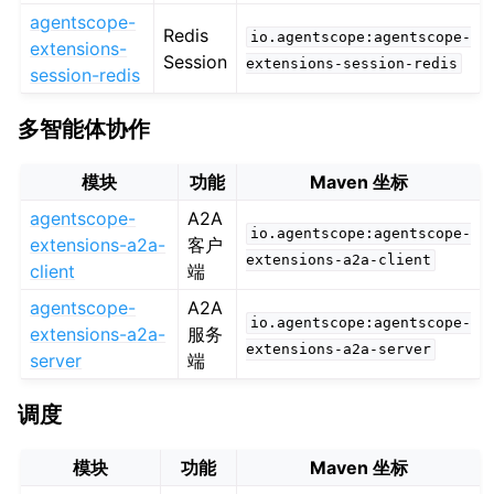
agentscope-
Redis
io.agentscope:agentscope-
extensions-
Session
extensions-session-redis
session-redis
多智能体协作
模块
功能
Maven 坐标
agentscope-
A2A
io.agentscope:agentscope-
extensions-a2a-
客户
extensions-a2a-client
client
端
agentscope-
A2A
io.agentscope:agentscope-
extensions-a2a-
服务
extensions-a2a-server
server
端
调度
模块
功能
Maven 坐标