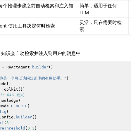
每个推理步骤之前自动检索和注入知
简单，适用于任何
LLM
灵活，只在需要时检
gent 使用工具决定何时检索
索
模式下，知识会自动检索并注入到用户的消息中：
=
ReActAgent
.
builder
()
"你是一个可以访问知识库的有用助手。"
)
odel
)
Toolkit
())
ric RAG 模式
nowledge
)
Mode
.
GENERIC
)
fig
(
Config
.
builder
()
it
(
3
)
reThreshold
(
0.3
)