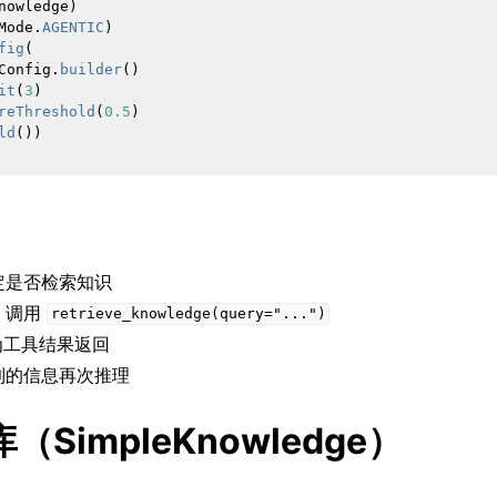
nowledge
)
Mode
.
AGENTIC
)
fig
(
Config
.
builder
()
it
(
3
)
reThreshold
(
0.5
)
ld
())
决定是否检索知识
t 调用
retrieve_knowledge(query="...")
为工具结果返回
索到的信息再次推理
SimpleKnowledge）