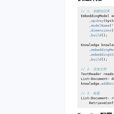
// 1. 创建知识库
EmbeddingModel
e
.
apiKey
(
Syst
.
modelName
(
"
.
dimensions
(
.
build
();
Knowledge
knowle
.
embeddingMo
.
embeddingSt
.
build
();
// 2. 添加文档
TextReader
reade
List
<
Document
>
d
knowledge
.
addDoc
// 3. 检索
List
<
Document
>
r
RetrieveConf