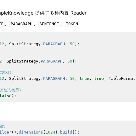
impleKnowledge 提供了多种内置 Reader：
、
、
、
ER
PARAGRAPH
SENTENCE
TOKEN
12
,
SplitStrategy
.
PARAGRAPH
,
50
);
2
,
SplitStrategy
.
PARAGRAPH
,
50
);
和表格）
12
,
SplitStrategy
.
PARAGRAPH
,
50
,
true
,
true
,
TableFormat
模态嵌入模型）
false
);
测试）
ilder
().
dimensions
(
1024
).
build
();