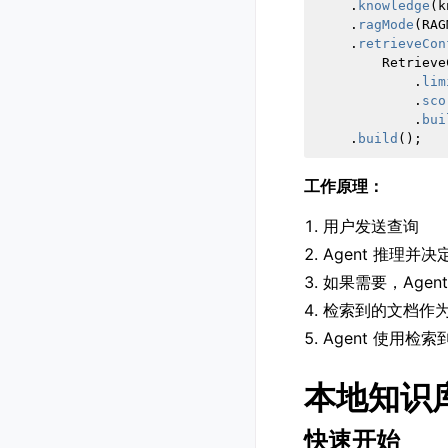
.
knowledge
(
k
.
ragMode
(
RAG
.
retrieveCon
Retrieve
.
lim
.
sco
.
bui
.
build
();
工作原理：
用户发送查询
Agent 推理并
如果需要，Agen
检索到的文档作
Agent 使用检
本地知识库（
快速开始