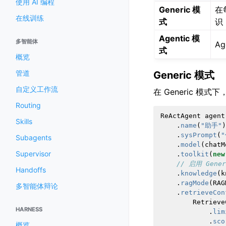
使用 AI 编程
Generic 模
在
在线训练
式
识
Agentic 模
多智能体
A
式
概览
管道
Generic 模式
自定义工作流
在 Generic 
Routing
ReActAgent
agent
Skills
.
name
(
"助手"
)
.
sysPrompt
(
Subagents
.
model
(
chatM
Supervisor
.
toolkit
(
new
// 启用 Gene
Handoffs
.
knowledge
(
k
.
ragMode
(
RAG
多智能体辩论
.
retrieveCon
Retrieve
HARNESS
.
lim
.
sco
概览