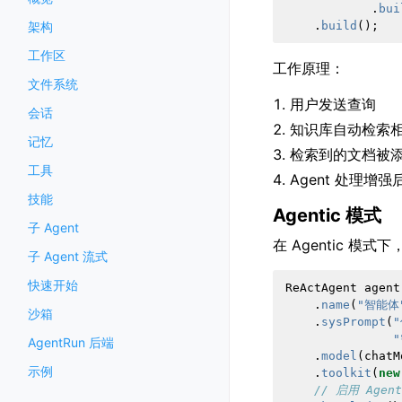
.
bui
.
build
();
架构
工作区
工作原理：
文件系统
用户发送查询
会话
知识库自动检索
记忆
检索到的文档被
工具
Agent 处理增
技能
Agentic 模式
子 Agent
在 Agentic 模式下
子 Agent 流式
快速开始
ReActAgent
agent
.
name
(
"智能体
沙箱
.
sysPrompt
(
"
AgentRun 后端
.
model
(
chatM
示例
.
toolkit
(
new
// 启用 Agen