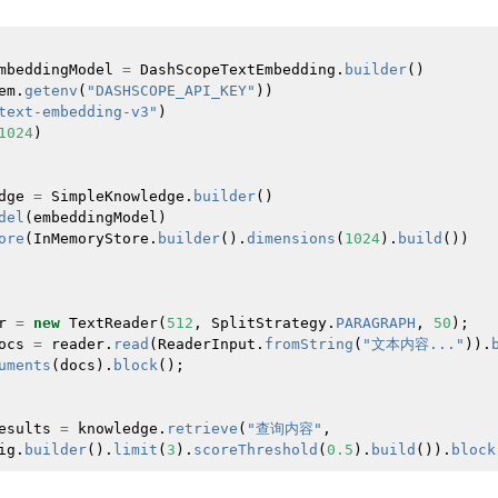
mbeddingModel
=
DashScopeTextEmbedding
.
builder
()
em
.
getenv
(
"DASHSCOPE_API_KEY"
))
text-embedding-v3"
)
1024
)
dge
=
SimpleKnowledge
.
builder
()
del
(
embeddingModel
)
ore
(
InMemoryStore
.
builder
().
dimensions
(
1024
).
build
())
r
=
new
TextReader
(
512
,
SplitStrategy
.
PARAGRAPH
,
50
);
ocs
=
reader
.
read
(
ReaderInput
.
fromString
(
"文本内容..."
)).
uments
(
docs
).
block
();
esults
=
knowledge
.
retrieve
(
"查询内容"
,
ig
.
builder
().
limit
(
3
).
scoreThreshold
(
0.5
).
build
()).
block