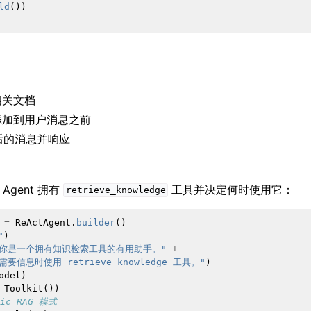
ld
())
相关文档
添加到用户消息之前
强后的消息并响应
，Agent 拥有
工具并决定何时使用它：
retrieve_knowledge
=
ReActAgent
.
builder
()
"
)
"你是一个拥有知识检索工具的有用助手。"
+
需要信息时使用 retrieve_knowledge 工具。"
)
odel
)
Toolkit
())
tic RAG 模式