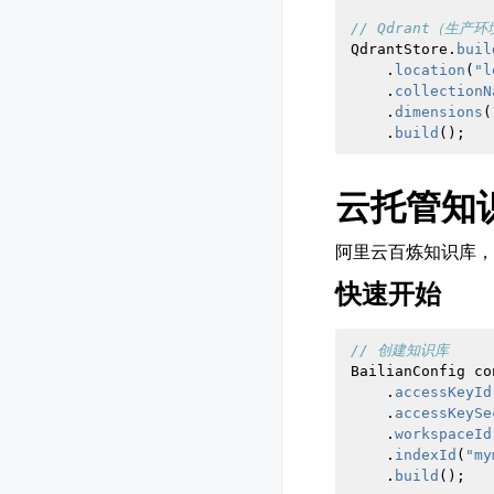
// Qdrant（生产环
QdrantStore
.
buil
.
location
(
"l
.
collectionN
.
dimensions
(
.
build
();
云托管知识
阿里云百炼知识库，支
快速开始
// 创建知识库
BailianConfig
co
.
accessKeyId
.
accessKeySe
.
workspaceId
.
indexId
(
"my
.
build
();