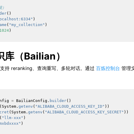
境）
der
()
ocalhost:6334"
)
ame
(
"my_collection"
)
1024
)
库（Bailian）
持 reranking、查询重写、多轮对话。通过
百炼控制台
管理
nfig
=
BailianConfig
.
builder
()
(
System
.
getenv
(
"ALIBABA_CLOUD_ACCESS_KEY_ID"
))
cret
(
System
.
getenv
(
"ALIBABA_CLOUD_ACCESS_KEY_SECRET"
))
(
"llm-xxx"
)
mxbdxxxx"
)