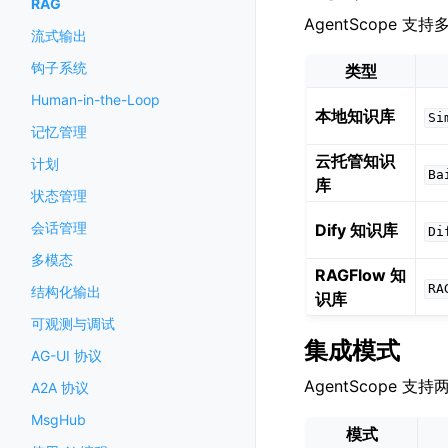
RAG
AgentScope 
流式输出
钩子系统
类型
Human-in-the-Loop
本地知识库
Si
记忆管理
云托管知识
计划
Ba
库
状态管理
会话管理
Dify 知识库
Di
多模态
RAGFlow 知
RA
结构化输出
识库
可观测与调试
集成模式
AG-UI 协议
AgentScope 支
A2A 协议
MsgHub
模式