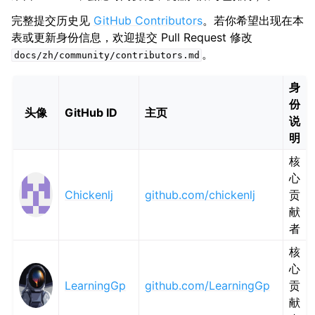
完整提交历史见
GitHub Contributors
。若你希望出现在本
表或更新身份信息，欢迎提交 Pull Request 修改
。
docs/zh/community/contributors.md
身
份
头像
GitHub ID
主页
说
明
核
心
Chickenlj
github.com/chickenlj
贡
献
者
核
心
LearningGp
github.com/LearningGp
贡
献