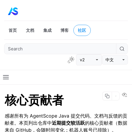
首页
文档
集成
博客
社区
v2
中文
Vi
核心贡献者
感谢所有为 AgentScope Java 提交代码、文档与反馈的贡
献者。本页列出仓库中
近期提交较活跃
的核心贡献者（数据
来自 GitHub，会随时间变化；机器人账号已排除）。