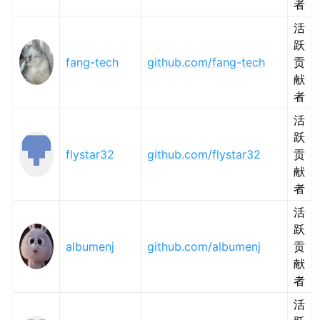
者
活
跃
fang-tech
github.com/fang-tech
贡
献
者
活
跃
flystar32
github.com/flystar32
贡
献
者
活
跃
albumenj
github.com/albumenj
贡
献
者
活