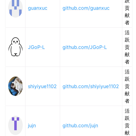
跃
guanxuc
github.com/guanxuc
贡
献
者
活
跃
JGoP-L
github.com/JGoP-L
贡
献
者
活
跃
shiyiyue1102
github.com/shiyiyue1102
贡
献
者
活
跃
jujn
github.com/jujn
贡
献