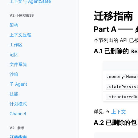
上下文与 AgentState
迁移指南
V2 · HARNESS
架构
Part A 
上下文压缩
本节列出的 API 
工作区
A.1 已删除的
Re
记忆
文件系统
沙箱
.memory(Memo
子 Agent
.statePersis
技能
.structuredO
计划模式
详见 →
上下文
Channel
A.2 已删除的包 
V2 · 参考
迁移指南