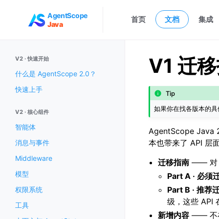
AgentScope
首页
文档
集成
Java
V1 迁
V2 · 快速开始
什么是 AgentScope 2.0？
快速上手
Tip
如果你在找各版本的具
V2 · 核心组件
智能体
AgentScope J
本也带来了 API 
消息与事件
Middleware
迁移指南
—— 对
模型
Part A · 必
Part B · 推荐
权限系统
级，这些 API
工具
新增内容
—— 