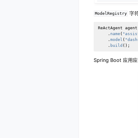
字符
ModelRegistry
ReActAgent
agent
.
name
(
"assis
.
model
(
"dash
.
build
();
Spring Boot