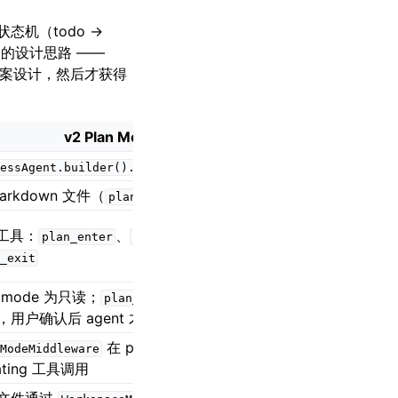
态机（todo →
全不同的设计思路 ——
完成方案设计，然后才获得
v2 Plan Mode
essAgent.builder().enablePlanMode()
arkdown 文件（
）
plans/PLAN.md
个工具：
、
、
plan_enter
plan_write
_exit
n mode 为只读；
触发 HITL
plan_exit
，用户确认后 agent 才恢复写权限
在 plan mode 下阻止
ModeMiddleware
ating 工具调用