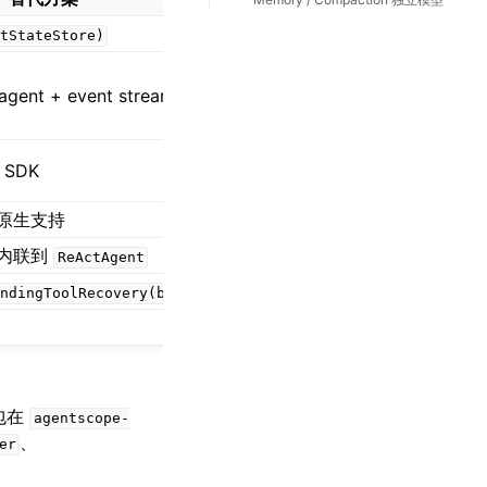
tStateStore)
agent + event stream
 SDK
原生支持
内联到
ReActAgent
ndingToolRecovery(boolean)
打包在
agentscope-
、
er