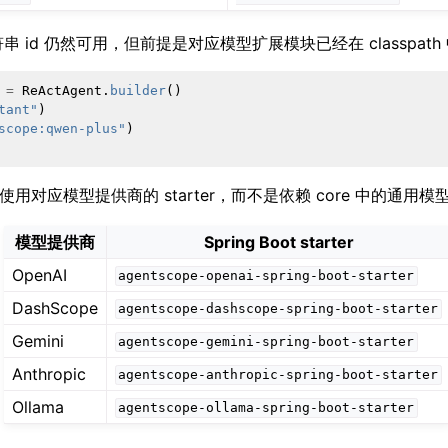
串 id 仍然可用，但前提是对应模型扩展模块已经在 classpath
=
ReActAgent
.
builder
()
tant"
)
scope:qwen-plus"
)
 应用应使用对应模型提供商的 starter，而不是依赖 core 中的通用
模型提供商
Spring Boot starter
OpenAI
agentscope-openai-spring-boot-starter
DashScope
agentscope-dashscope-spring-boot-starter
Gemini
agentscope-gemini-spring-boot-starter
Anthropic
agentscope-anthropic-spring-boot-starter
Ollama
agentscope-ollama-spring-boot-starter