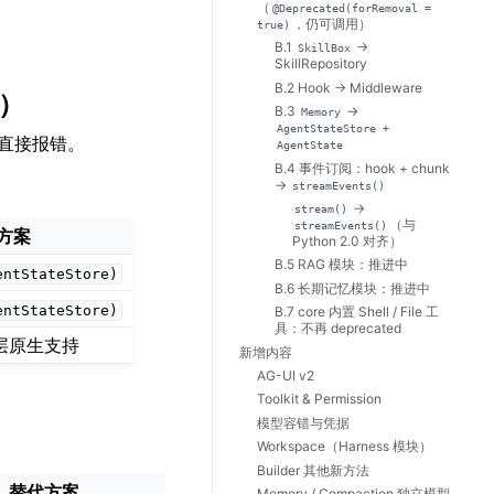
（
@Deprecated(forRemoval
=
，仍可调用）
true)
B.1
→
SkillBox
SkillRepository
B.2 Hook → Middleware
常）
B.3
→
Memory
+
AgentStateStore
会直接报错。
AgentState
B.4 事件订阅：hook + chunk
→
streamEvents()
→
stream()
（与
streamEvents()
方案
Python 2.0 对齐）
B.5 RAG 模块：推进中
entStateStore)
B.6 长期记忆模块：推进中
entStateStore)
B.7 core 内置 Shell / File 工
具：不再 deprecated
层原生支持
新增内容
AG-UI v2
Toolkit & Permission
模型容错与凭据
Workspace（Harness 模块）
Builder 其他新方法
替代方案
Memory / Compaction 独立模型