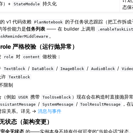
计划
存）+
持久化
StateModule
态保
的 v1 代码依赖
的子任务状态跟踪（把工作拆成
PlanNotebook
 的等价能力是
任务列表
—— 在 builder 上调用
.enableTaskLis
。
askReminderMiddleware
role 严格校验（运行抛异常）
按
对
做校验：
role
content
许
/
/
/
/
TextBlock
DataBlock
ImageBlock
AudioBlock
Vide
允许
TextBlock
不限制
组合（例如
携带
）现在会在构造时直接抛异常。
USER
ToolUseBlock
/
/
，在
ssistantMessage
SystemMessage
ToolResultMessage
t 的对应关系。详见 →
消息与事件
 完全无状态（架构变更）
是
完全无状态
的——实例本身不持有任何可变的”当前会话”状态。所有 