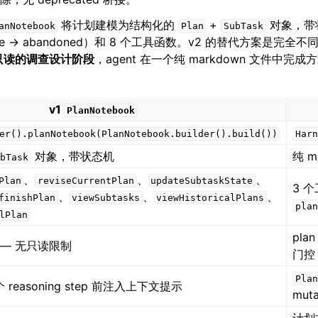
将计划建模为结构化的
+
对象，带状
anNotebook
Plan
SubTask
→ done → abandoned）和 8 个工具函数。v2 的替代方案是完
只读的调查设计阶段
，agent 在一个纯 markdown 文件中
v1
PlanNotebook
er().planNotebook(PlanNotebook.builder().build())
Harn
对象，带状态机
纯 m
bTask
、
、
、
Plan
reviseCurrentPlan
updateSubtaskState
3 
、
、
、
finishPlan
viewSubtasks
viewHistoricalPlans
plan
lPlan
pla
— 无只读限制
门控
Plan
reasoning step 前注入上下文提示
mut