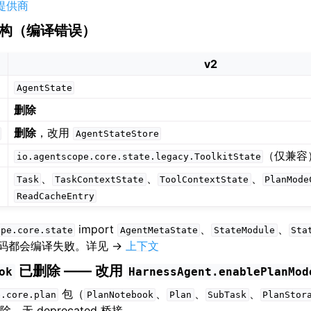
提供商
构（编译错误）
v2
AgentState
删除
删除
，改用
AgentStateStore
（仅兼容
io.agentscope.core.state.legacy.ToolkitState
、
、
、
Task
TaskContextState
ToolContextState
PlanMode
ReadCacheEntry
import
、
、
ope.core.state
AgentMetaState
StateModule
Sta
码都会编译失败。详见 →
上下文
已删除 —— 改用
ok
HarnessAgent.enablePlanMod
包（
、
、
、
e.core.plan
PlanNotebook
Plan
SubTask
PlanStor
无 deprecated 桥接。