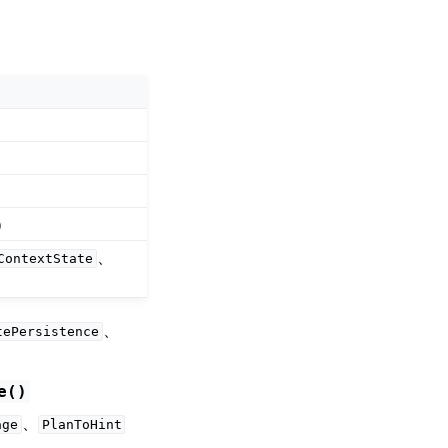
）
、
ContextState
、
tePersistence
e()
、
age
PlanToHint