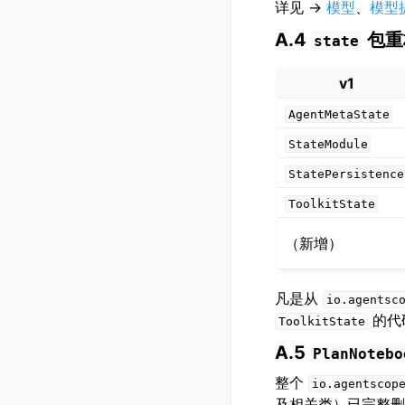
详见 →
模型
、
模型
A.4
包重
state
v1
AgentMetaState
StateModule
StatePersistence
ToolkitState
（新增）
凡是从
io.agentsc
的代
ToolkitState
A.5
PlanNotebo
整个
io.agentscop
及相关类）已完整删除，