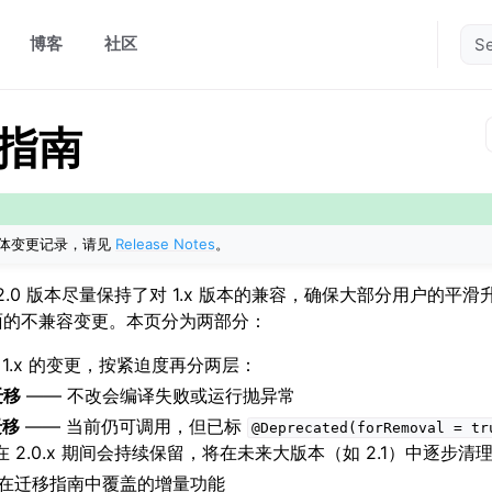
博客
社区
移指南
体变更记录，请见
Release Notes
。
ava 2.0 版本尽量保持了对 1.x 版本的兼容，确保大部分用户的平滑
层面的不兼容变更。本页分为两部分：
 1.x 的变更，按紧迫度再分两层：
须迁移
—— 不改会编译失败或运行抛异常
迁移
—— 当前仍可调用，但已标
@Deprecated(forRemoval
=
tr
 在 2.0.x 期间会持续保留，将在未来大版本（如 2.1）中逐步清
不在迁移指南中覆盖的增量功能