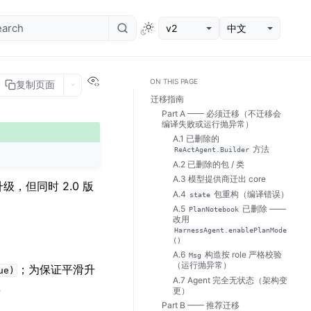
v2
中文
View this page
ON THIS PAGE
复制页面
迁移指南
Part A —— 必须迁移（不迁移会
编译失败或运行抛异常）
A.1 已删除的
方法
ReActAgent.Builder
A.2 已删除的包 / 类
A.3 模型提供商迁出 core
升级，但同时 2.0 版
A.4
包重构（编译错误）
state
A.5
已删除 ——
PlanNotebook
改用
HarnessAgent.enablePlanMode
()
A.6
构造按 role 严格校验
Msg
（运行抛异常）
；为保证平滑升
ue)
A.7 Agent 完全无状态（架构变
理
更）
Part B —— 推荐迁移