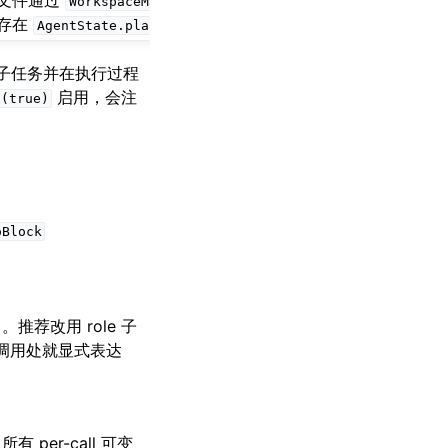
文件通过
写入；状
WorkspaceManager
存在
AgentState.planModeContext
子任务并在执行过程
启用，会注
t(true)
oBlock
推荐改用 role 子
调用处就显式表达
per-call 可变