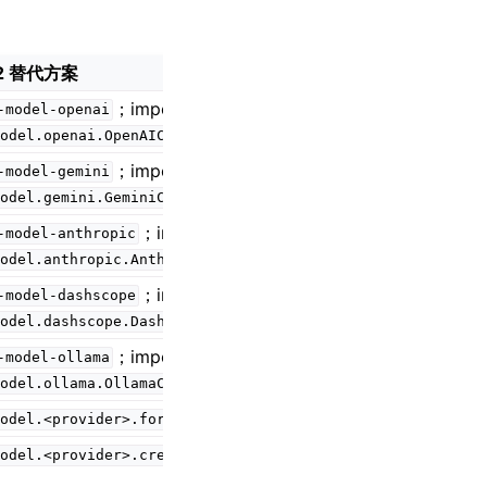
2 替代方案
；import
-model-openai
odel.openai.OpenAIChatModel
；import
-model-gemini
odel.gemini.GeminiChatModel
；import
-model-anthropic
odel.anthropic.AnthropicChatModel
；import
-model-dashscope
odel.dashscope.DashScopeChatModel
；import
-model-ollama
odel.ollama.OllamaChatModel
odel.<provider>.formatter.*
odel.<provider>.credential.