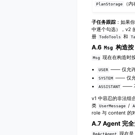
（内
PlanStorage
子任务跟踪
：如果你
中逐个勾选），v2
册
和
TodoTools
T
A.6
构造按 
Msg
现在在构造时
Msg
—— 仅允
USER
—— 仅
SYSTEM
—— 
ASSISTANT
v1 中容忍的非法
类
/
UserMessage
A
role 与 conten
A.7 Agent
现在
ReActAgent