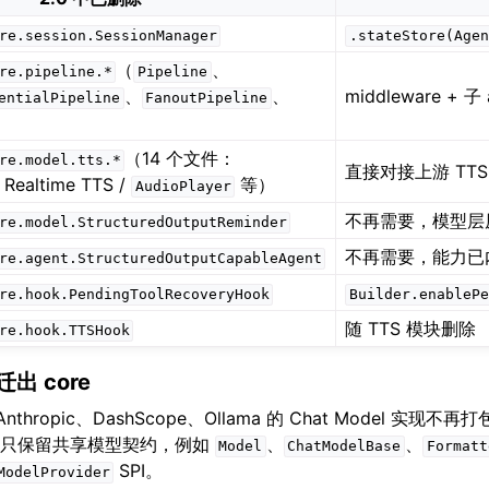
re.session.SessionManager
.stateStore(Agen
（
、
re.pipeline.*
Pipeline
、
、
middleware + 子 
entialPipeline
FanoutPipeline
（14 个文件：
re.model.tts.*
直接对接上游 TTS
 Realtime TTS /
等）
AudioPlayer
不再需要，模型层
re.model.StructuredOutputReminder
不再需要，能力已
re.agent.StructuredOutputCapableAgent
re.hook.PendingToolRecoveryHook
Builder.enablePe
随 TTS 模块删除
re.hook.TTSHook
出 core
Anthropic、DashScope、Ollama 的 Chat Model 实现不再
现在只保留共享模型契约，例如
、
、
Model
ChatModelBase
Formatt
SPI。
ModelProvider