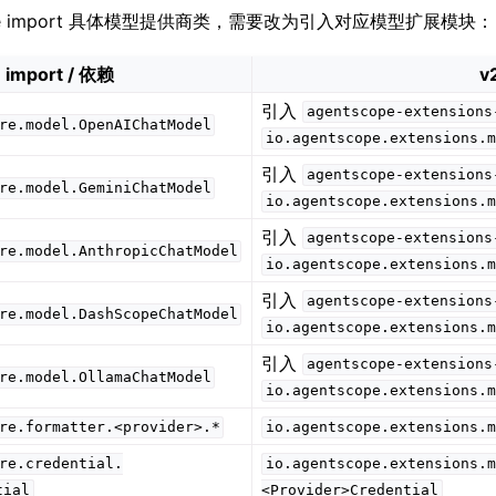
ore import 具体模型提供商类，需要改为引入对应模型扩展模块：
1 import / 依赖
v
引入
agentscope-extensions
re.model.OpenAIChatModel
io.agentscope.extensions.m
引入
agentscope-extensions
re.model.GeminiChatModel
io.agentscope.extensions.m
引入
agentscope-extensions
re.model.AnthropicChatModel
io.agentscope.extensions.m
引入
agentscope-extensions
re.model.DashScopeChatModel
io.agentscope.extensions.m
引入
agentscope-extensions
re.model.OllamaChatModel
io.agentscope.extensions.m
re.formatter.<provider>.*
io.agentscope.extensions.m
re.credential.
io.agentscope.extensions.m
tial
<Provider>Credential