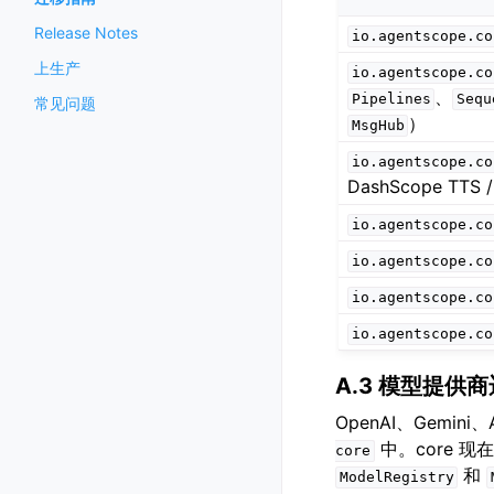
Release Notes
io.agentscope.co
上生产
io.agentscope.co
、
Pipelines
Sequ
常见问题
）
MsgHub
io.agentscope.co
DashScope TTS /
io.agentscope.co
io.agentscope.co
io.agentscope.co
io.agentscope.co
A.3 模型提供商迁
OpenAI、Gemini、
中。core 
core
和
ModelRegistry